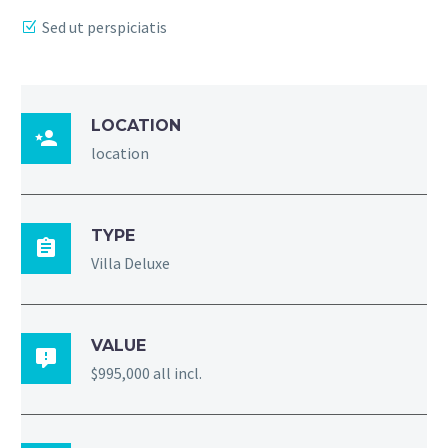
Sed ut perspiciatis
LOCATION

location
TYPE

Villa Deluxe
VALUE

$995,000 all incl.