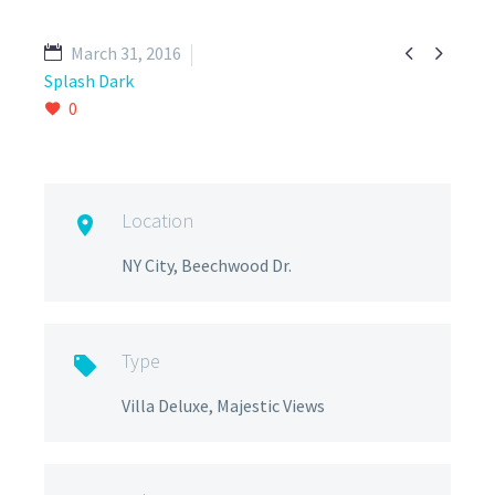


March 31, 2016
Splash Dark
0
Location

NY City, Beechwood Dr.
Type

Villa Deluxe, Majestic Views