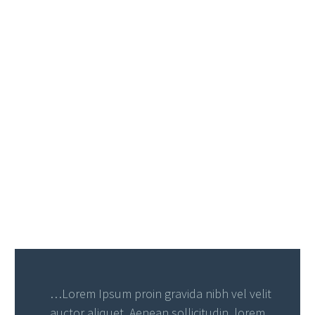
…Lorem Ipsum proin gravida nibh vel velit
auctor aliquet. Aenean sollicitudin, lorem