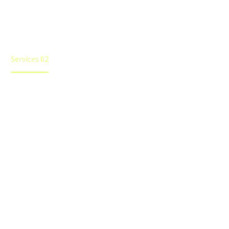
styles specially designed to highlight your core
competences
Home
Pages
Services & Quickfinders
Services 02