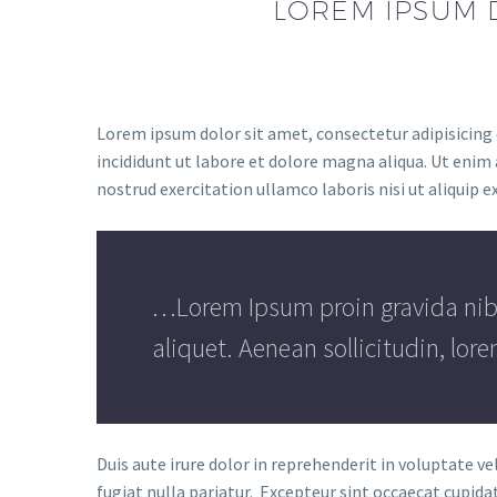
LOREM IPSUM D
Lorem ipsum dolor sit amet, consectetur adipisicing
incididunt ut labore et dolore magna aliqua. Ut enim
nostrud exercitation ullamco laboris nisi ut aliquip
…Lorem Ipsum proin gravida nibh 
aliquet. Aenean sollicitudin, lor
Duis aute irure dolor in reprehenderit in voluptate ve
fugiat nulla pariatur. Excepteur sint occaecat cupida