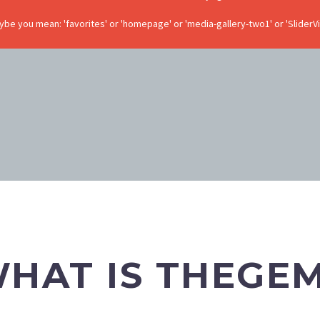
be you mean: 'favorites' or 'homepage' or 'media-gallery-two1' or 'SliderV
HAT IS THEGE