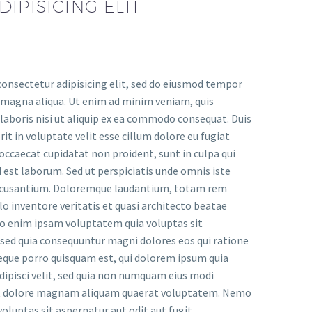
IPISICING ELIT
onsectetur adipisicing elit, sed do eiusmod tempor
e magna aliqua. Ut enim ad minim veniam, quis
laboris nisi ut aliquip ex ea commodo consequat. Duis
rit in voluptate velit esse cillum dolore eu fugiat
 occaecat cupidatat non proident, sunt in culpa qui
d est laborum. Sed ut perspiciatis unde omnis iste
accusantium. Doloremque laudantium, totam rem
lo inventore veritatis et quasi architecto beatae
mo enim ipsam voluptatem quia voluptas sit
, sed quia consequuntur magni dolores eos qui ratione
eque porro quisquam est, qui dolorem ipsum quia
adipisci velit, sed quia non numquam eius modi
et dolore magnam aliquam quaerat voluptatem. Nemo
luptas sit aspernatur aut odit aut fugit