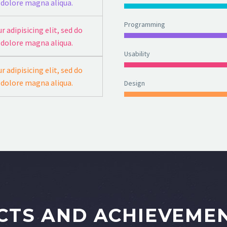
 dolore magna aliqua.
Programming
 adipisicing elit, sed do
 dolore magna aliqua.
Usability
 adipisicing elit, sed do
 dolore magna aliqua.
Design
CTS AND ACHIEVEME