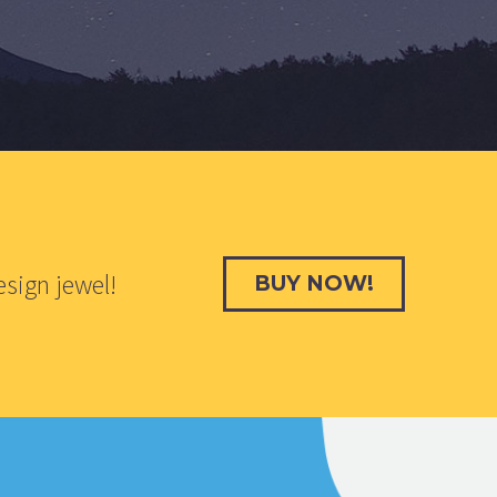
esign jewel!
BUY NOW!