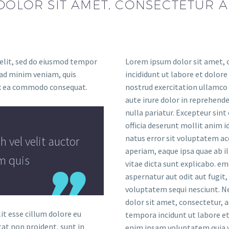
OLOR SIT AMET, CONSECTETUR AD
 elit, sed do eiusmod tempor
Lorem ipsum dolor sit amet, c
 ad minim veniam, quis
incididunt ut labore et dolor
 ex ea commodo consequat.
nostrud exercitation ullamco 
aute irure dolor in reprehende
nulla pariatur. Excepteur sint
officia deserunt mollit anim i
natus error sit voluptatem 
vel velit auctor
aperiam, eaque ipsa quae ab il
em quis
vitae dicta sunt explicabo. e
aspernatur aut odit aut fugit
voluptatem sequi nesciunt. N
dolor sit amet, consectetur, 
lit esse cillum dolore eu
tempora incidunt ut labore 
tat non proident, sunt in
enim ipsam voluptatem quia vo