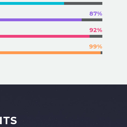
87%
92%
99%
NTS