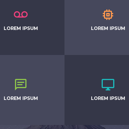




LOREM IPSUM
LOREM IPSUM




LOREM IPSUM
LOREM IPSUM